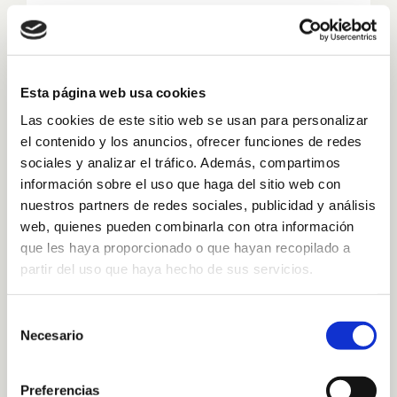
Read More
1
Esta página web usa cookies
Las cookies de este sitio web se usan para personalizar
el contenido y los anuncios, ofrecer funciones de redes
sociales y analizar el tráfico. Además, compartimos
información sobre el uso que haga del sitio web con
Entradas recientes
nuestros partners de redes sociales, publicidad y análisis
web, quienes pueden combinarla con otra información
Tutorial corazón
que les haya proporcionado o que hayan recopilado a
partir del uso que haya hecho de sus servicios.
Hilos y cordones de macramé
Selección
¡Nueva web de QuéSinVivir!
Necesario
de
consentimiento
Preferencias