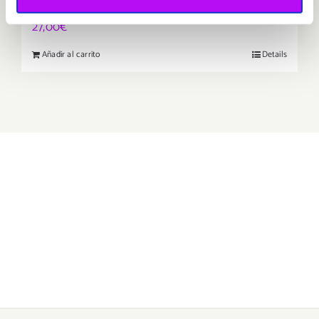
turquentia
27,00
€
Añadir al carrito
Details