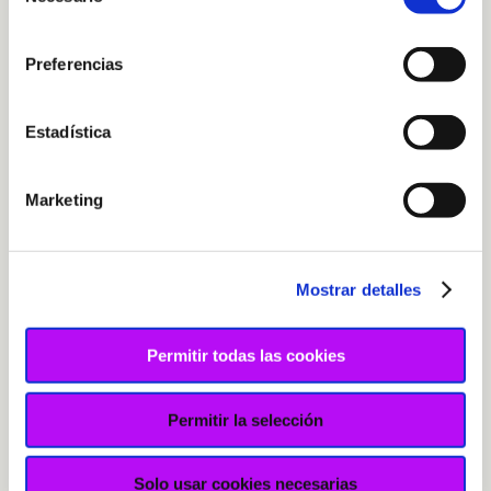
de
consentimiento
Preferencias
Estadística
Marketing
Mostrar detalles
Permitir todas las cookies
Permitir la selección
Collar de macramé negro con
Solo usar cookies necesarias