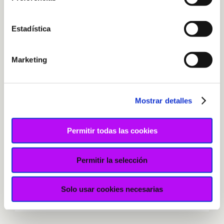
Estadística
Marketing
Mostrar detalles
Permitir todas las cookies
Permitir la selección
Pulseras de macramé animal print
25,00
€
Solo usar cookies necesarias
Seleccionar opciones
Details