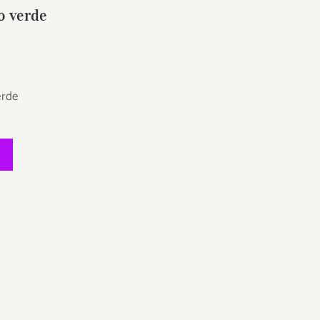
o verde
erde