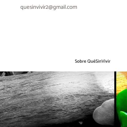
Skip
quesinvivir2@gmail.com
to
content
Sobre QuéSinVivir