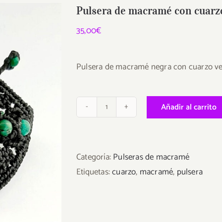
Pulsera de macramé con cuarz
35,00
€
Pulsera de macramé negra con cuarzo v
Pulsera
Añadir al carrito
de
macramé
con
Categoría:
Pulseras de macramé
cuarzo
Etiquetas:
cuarzo
,
macramé
,
pulsera
verde
cantidad