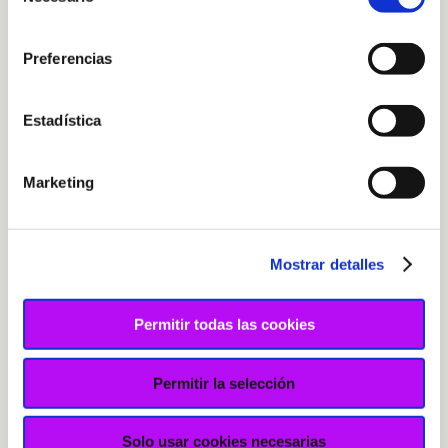
de
consentimiento
Preferencias
Estadística
Marketing
Mostrar detalles
Permitir todas las cookies
Permitir la selección
Collar de macramé negro con
Solo usar cookies necesarias