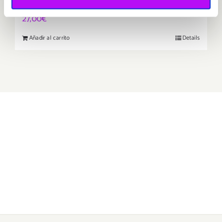
turquentia
27,00
€
Añadir al carrito
Details